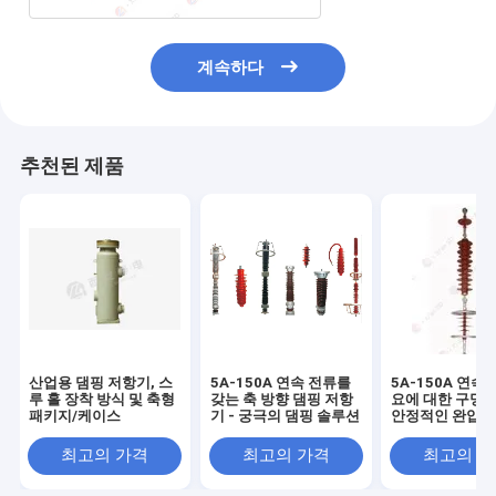
계속하다
추천된 제품
산업용 댐핑 저항기, 스
5A-150A 연속 전류를
5A-150A 연속
루 홀 장착 방식 및 축형
갖는 축 방향 댐핑 저항
요에 대한 구멍을
패키지/케이스
기 - 궁극의 댐핑 솔루션
안정적인 완압 
최고의 가격
최고의 가격
최고의 